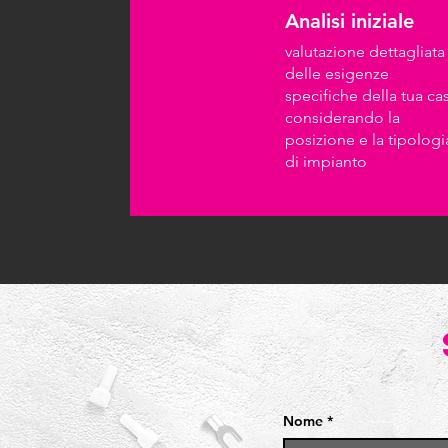
Analisi iniziale
valutazione dettagliata
delle esigenze
specifiche della tua ca
considerando la
posizione e la tipologi
di impianto
Nome
*