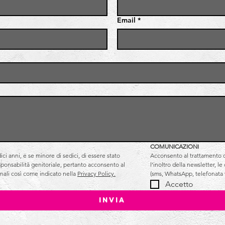
Email
*
COMUNICAZIONI
i anni, e se minore di sedici, di essere stato 
Acconsento al trattamento de
esponsabilità genitoriale, pertanto acconsento al 
l’inoltro della newsletter, l
nali così come indicato nella 
Privacy Policy.
(sms, WhatsApp, telefonata 
Accetto
Invia