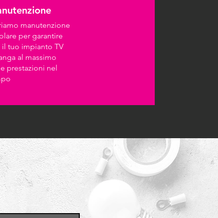
nutenzione
riamo manutenzione
olare per garantire
 il tuo impianto TV
anga al massimo
le prestazioni nel
mpo