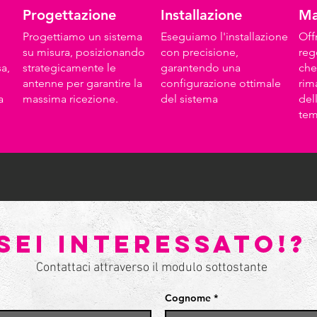
Progettazione
Installazione
Ma
Progettiamo un sistema
Eseguiamo l'installazione
Off
su misura, posizionando
con precisione,
reg
sa,
strategicamente le
garantendo una
che
antenne per garantire la
configurazione ottimale
rim
a
massima ricezione.
del sistema
del
te
sei interessato!?
Contattaci attraverso il modulo sottostante
Cognome
*