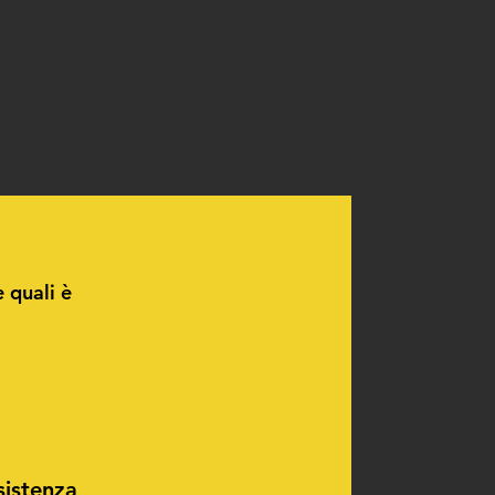
e quali è
sistenza