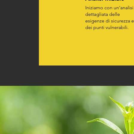
Iniziamo con un'analisi
dettagliata delle
esigenze di sicurezza e
dei punti vulnerabili.