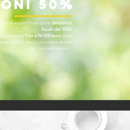
ioni 50%
sione di approfittare delle
detrazioni
fiscali del 50%!
i recuperare
fino a 96.000 euro
sulle
ione edilizia, tra cui rientrano anche
gli impianti elettrici.