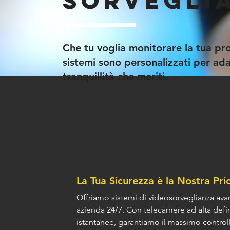
sorvegli
Che tu voglia monitorare la tua prop
sistemi sono personalizzati per adat
tranquillità che meriti.
La Tua Sicurezza è la Nostra Prio
Offriamo sistemi di videosorveglianza ava
azienda 24/7. Con telecamere ad alta defi
istantanee, garantiamo il massimo controll