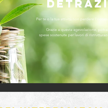
Detraz
Per te o la tua attività non perdere l'occa
Grazie a questa agevolazione, potra
spese sostenute per lavori di ristrutturaz